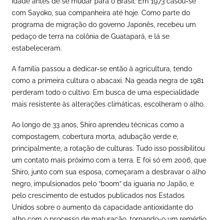
idade antes de se mudar para o Brasil. Em 1973 casou-se
com Sayoko, sua companheira até hoje. Como parte do
programa de migração do governo Japonês, recebeu um
pedaço de terra na colônia de Guatapará, e lá se
estabeleceram.
A família passou a dedicar-se então à agricultura, tendo
como a primeira cultura o abacaxi. Na geada negra de 1981
perderam todo o cultivo. Em busca de uma especialidade
mais resistente às alterações climáticas, escolheram o alho.
Ao longo de 33 anos, Shiro aprendeu técnicas como a
compostagem, cobertura morta, adubação verde e,
principalmente, a rotação de culturas. Tudo isso possibilitou
um contato mais próximo com a terra. E foi só em 2006, que
Shiro, junto com sua esposa, começaram a desbravar o alho
negro, impulsionados pelo “boom” da iguaria no Japão, e
pelo crescimento de estudos publicados nos Estados
Unidos sobre o aumento da capacidade antioxidante do
alho com o processo de maturação, tornando-o um remédio