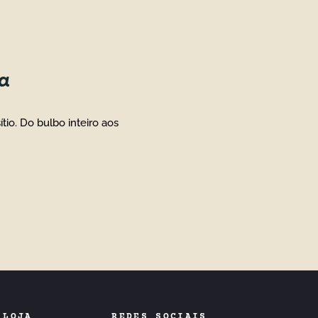
a
io. Do bulbo inteiro aos
 LOJA
REDES SOCIAIS