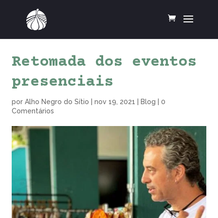
Retomada dos eventos
presenciais
por
Alho Negro do Sítio
|
nov 19, 2021
|
Blog
|
0
Comentários