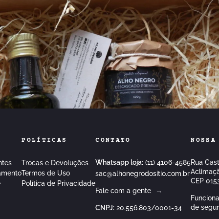
POLÍTICAS
CONTATO
NOSSA
Whatsapp loja:
(11) 4106-4585
Rua Cast
ntes
Trocas e Devoluções
Aclimaçã
amento
Termos de Uso
sac@alhonegrodositio.com.br
CEP 015
e
Política de Privacidade
Fale com a gente
→
Funciona
de segun
CNPJ:
20.556.803/0001-34