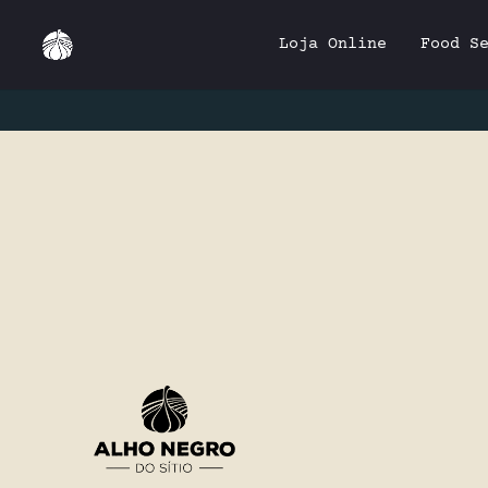
Loja Online
Food S