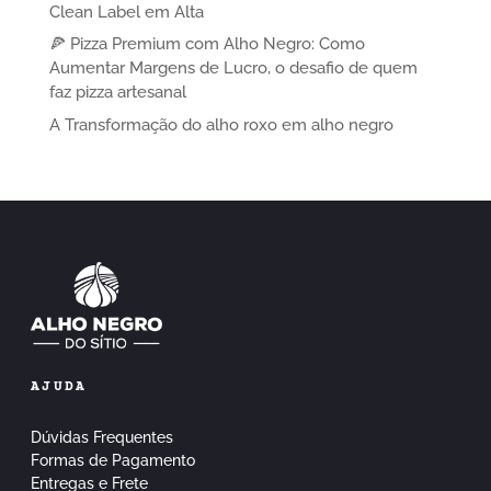
Clean Label em Alta
🍕 Pizza Premium com Alho Negro: Como
Aumentar Margens de Lucro, o desafio de quem
faz pizza artesanal
A Transformação do alho roxo em alho negro
AJUDA
Dúvidas Frequentes
Formas de Pagamento
Entregas e Frete